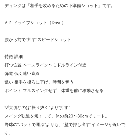
ディンクは「相手を攻めるための下準備ショット」です。
⚡ 2. ドライブショット（Drive）
腰から前で“押す”スピードショット
特徴 詳細
打つ位置 ベースライン〜ミドルライン付近
弾道 低く速い直線
狙い 相手を後ろに下げ、時間を奪う
ポイント フルスイングせず、体重を前に移動させる
💡大切なのは“振り抜く”より“押す”
スイング軌道を短くして、体の前20〜30cmでミート。
野球の“バットで運ぶ”よりも、“壁で押し出す”イメージが近いで
す。