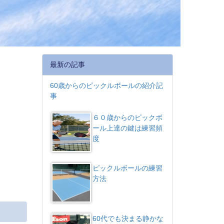
最新の記事
60歳からのピックルボールの紹介記
事
６０歳からのピックボ
ール上達の鍵は練習頻
度
ピックルボールの練習
方法
60代でも決まる静かな