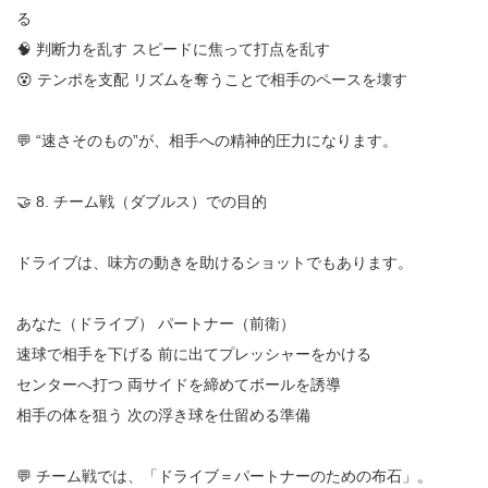
る
🧠 判断力を乱す スピードに焦って打点を乱す
😵 テンポを支配 リズムを奪うことで相手のペースを壊す
💬 “速さそのもの”が、相手への精神的圧力になります。
🤝 8. チーム戦（ダブルス）での目的
ドライブは、味方の動きを助けるショットでもあります。
あなた（ドライブ） パートナー（前衛）
速球で相手を下げる 前に出てプレッシャーをかける
センターへ打つ 両サイドを締めてボールを誘導
相手の体を狙う 次の浮き球を仕留める準備
💬 チーム戦では、「ドライブ＝パートナーのための布石」。