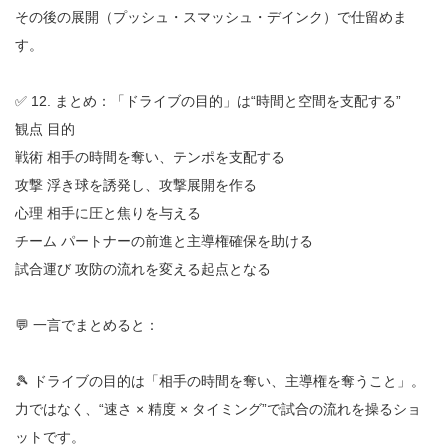
その後の展開（プッシュ・スマッシュ・デインク）で仕留めま
す。
✅ 12. まとめ：「ドライブの目的」は“時間と空間を支配する”
観点 目的
戦術 相手の時間を奪い、テンポを支配する
攻撃 浮き球を誘発し、攻撃展開を作る
心理 相手に圧と焦りを与える
チーム パートナーの前進と主導権確保を助ける
試合運び 攻防の流れを変える起点となる
💬 一言でまとめると：
🎾 ドライブの目的は「相手の時間を奪い、主導権を奪うこと」。
力ではなく、“速さ × 精度 × タイミング”で試合の流れを操るショ
ットです。