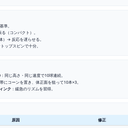
基準。
振る（コンパクト）。
体）→ 反応を遅らせる。
なトップスピンで十分。
0
：同じ高さ・同じ速度で10球連続。
帯にコーンを置き、体正面を狙って10本×3。
ィンク
：緩急のリズムを習得。
原因
修正