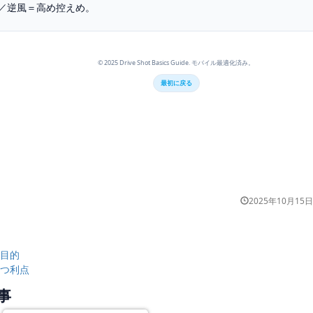
／逆風＝高め控えめ。
© 2025 Drive Shot Basics Guide. モバイル最適化済み。
最初に戻る
2025年10月15日
目的
つ利点
事