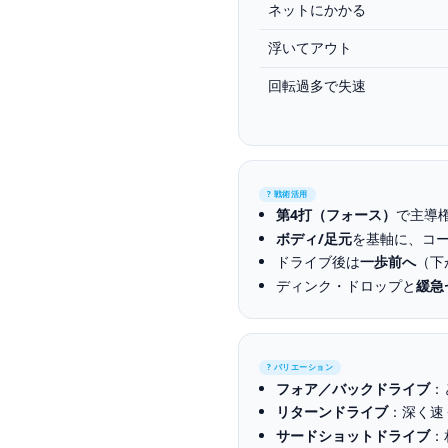
ネットにかかる
浮いてアウト
回転過多で失速
? 戦術活用
第4打（フォース）
で主導
ボディ/足元
を基軸に、コ
ドライブ後は
一歩前へ
（下
ディンク・ドロップと
緩急
? バリエーション
フォア／バックドライブ
：
リターンドライブ
：深く速
サードショットドライブ
：