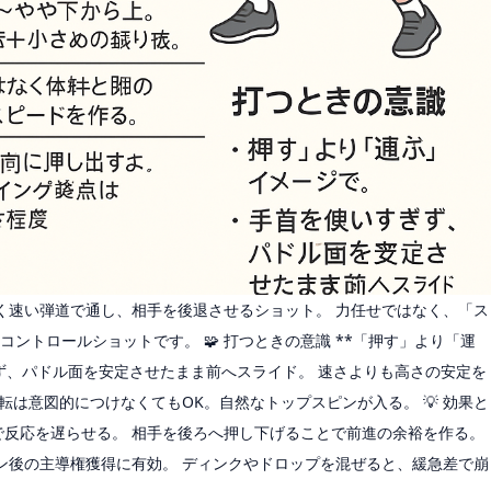
低く速い弾道で通し、相手を後退させるショット。 力任せではなく、「ス
ントロールショットです。 🧩 打つときの意識 **「押す」より「運
ぎず、パドル面を安定させたまま前へスライド。 速さよりも高さの安定を
回転は意図的につけなくてもOK。自然なトップスピンが入る。 💡 効果と
で反応を遅らせる。 相手を後ろへ押し下げることで前進の余裕を作る。
ン後の主導権獲得に有効。 ディンクやドロップを混ぜると、緩急差で崩