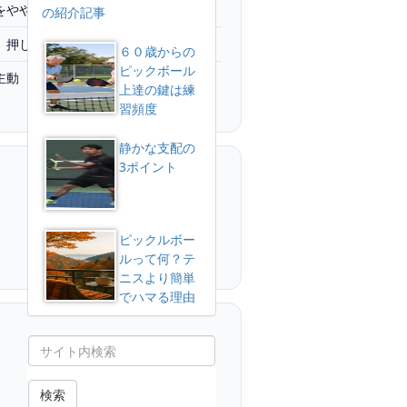
をやや開く
の紹介記事
、押し出す
６０歳からの
ピックボール
主動
上達の鍵は練
習頻度
静かな支配の
3ポイント
ピックルボー
ルって何？テ
ニスより簡単
でハマる理由
検索