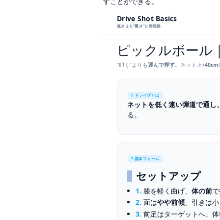
すことができる。
Drive Shot Basics
速さより“重さ”と再現性
ピックルボール
“叩く”よりも
運んで押す
。ネット上
+40cm
? ドライブとは
ネットを低く速い弾道で通し
る。
? 基本フォーム
セットアップ
1.
膝を軽く曲げ、
体の前
で
2.
面は
やや前傾
、引きは小
3.
前足はターゲットへ、体