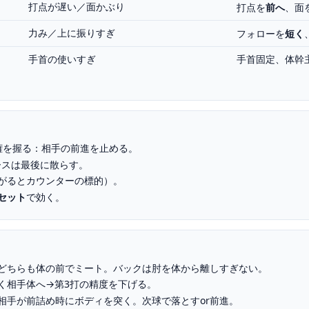
打点が遅い／面かぶり
打点を
前へ
、面
力み／上に振りすぎ
フォローを
短く
手首の使いすぎ
手首固定、体幹
権を握る：相手の前進を止める。
ースは最後に散らす。
がるとカウンターの標的）。
セット
で効く。
どちらも体の前でミート。バックは肘を体から離しすぎない。
く相手体へ→第3打の精度を下げる。
相手が前詰め時にボディを突く。次球で落とすor前進。