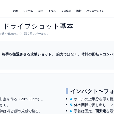
定義
フォーム
コツ
ドリル
ミス修正
戦術
バリエーション
｜ドライブショット基本
を通す低めの山で、深く重いボールを。
、相手を後退させる攻撃ショット。
腕力ではなく、
体幹の回転＋コンパ
インパクト〜フ
打点を作る（20〜30cm）。
4.
ボールの
上半分
を厚く捉
さく。
5.
体の回転
で押し出し、フ
幹は
肩と腰の分離
で捻る。
6.
手首は固定、
面安定
を最