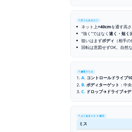
? 打つときのコツ
ネット上
+40cm
を通す高さ
“強く”ではなく
速く・短く
狙いはまず
ボディ
（相手の
回転は意図せずOK。自然
? 練習ドリル
A.
コントロールドライブ1
B.
ボディターゲット
：中央
C.
ドロップ→ドライブ→デ
? よくあるミス → 修正
ミス