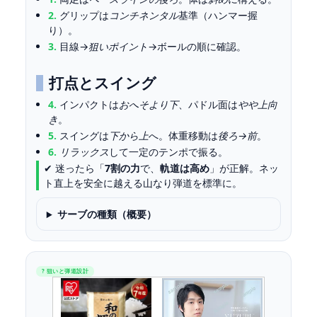
2.
グリップは
コンチネンタル
基準（ハンマー握
り）。
3.
目線→
狙いポイント
→ボールの順に確認。
打点とスイング
4.
インパクトは
おへそより下
、パドル面は
やや上向
き
。
5.
スイングは
下から上
へ。体重移動は
後ろ→前
。
6.
リラックス
して一定のテンポで振る。
✔ 迷ったら「
7割の力
で、
軌道は高め
」が正解。ネッ
ト直上を安全に越える山なり弾道を標準に。
サーブの種類（概要）
? 狙いと弾道設計