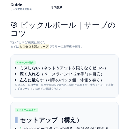
Guide
ミス削減
サーブ安定＆武器化
🎯 ピックルボール｜サーブの
コツ
“強く”よりも“確実に深く”。
まずは
ミスゼロ＆深さキープ
でラリーの主導権を握る。
? サーブの目的
ミスしない
（ネット＆アウトを限りなくゼロへ）
深く入れる
（ベースライン1〜2m手前を目安）
左右に散らす
（相手のバック側・体側を突く）
※ 公式ルールは大会・年度で細部が更新される場合があります。参加イベントの最新
レギュレーションは必ずご確認ください。
? フォームの基本
セットアップ（構え）
1.
両足は
ベースラインの後ろ
。体は
斜め
に構える。