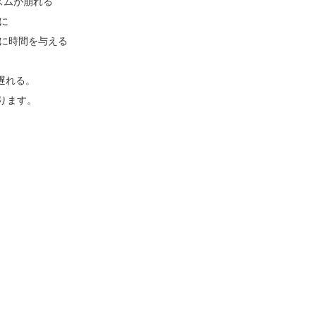
リズムが崩れる
に
手に時間を与える
遅れる。
あります。