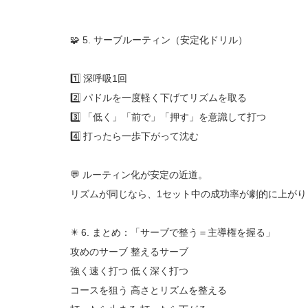
🧩 5. サーブルーティン（安定化ドリル）
1️⃣ 深呼吸1回
2️⃣ パドルを一度軽く下げてリズムを取る
3️⃣ 「低く」「前で」「押す」を意識して打つ
4️⃣ 打ったら一歩下がって沈む
💬 ルーティン化が安定の近道。
リズムが同じなら、1セット中の成功率が劇的に上がり
✴️ 6. まとめ：「サーブで整う＝主導権を握る」
攻めのサーブ 整えるサーブ
強く速く打つ 低く深く打つ
コースを狙う 高さとリズムを整える