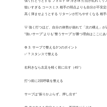
強く打とうとする フォルト or 浮き球 打点が乱れて
狙いすぎる コースミス 相手の弱点よりも自分が不安定
高く弾ませようとする リターンが打ちやすくなる 相
💡 強く打つほど、自分の体勢が崩れて「次の構え」が
“強いサーブ”よりも“整うサーブ”が勝つ理由はここに
⚙️ 3. サーブで整える3つのポイント
✅ ? スタンスで整える
右利きなら左足を軽く前に出す（45°）
打つ前に2回呼吸を整える
サーブは“振りかぶらず、押し出す”