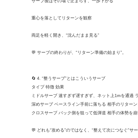
サーブ後はその場で止まらず、一歩下がる
重心を落としてリターンを観察
両足を軽く開き、“沈んだまま見る”
💬 サーブの終わりが、“リターン準備の始まり”。
🔄 4. “整うサーブ”とはこういうサーブ
タイプ 特徴 効果
ミドルサーブ 速すぎず遅すぎず、ネット上1mを通過 
深めサーブ ベースライン手前に落ちる 相手のリター
クロスサーブ バック側を狙って低弾道 相手の体勢を崩
💬 どれも“攻める”のではなく、“整えて次につなぐ”サ