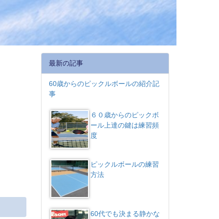
最新の記事
60歳からのピックルボールの紹介記
事
６０歳からのピックボ
ール上達の鍵は練習頻
度
ピックルボールの練習
方法
60代でも決まる静かな